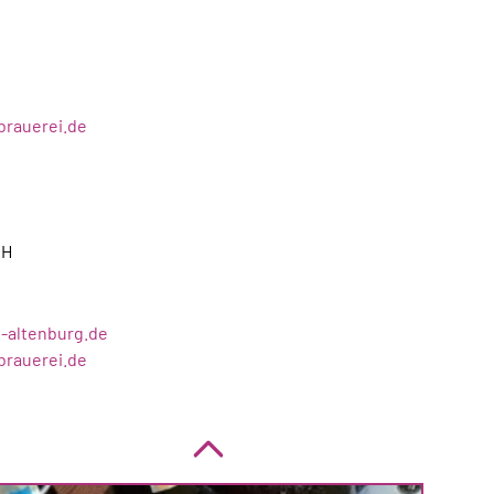
brauerei.de
bH
-altenburg.de
brauerei.de