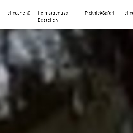
HeimatMenü
Heimatgenuss
PicknickSafari
Heim
Bestellen