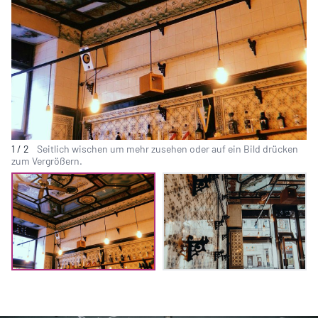
1
/
2
Seitlich wischen um mehr zusehen oder auf ein Bild drücken
zum Vergrößern.