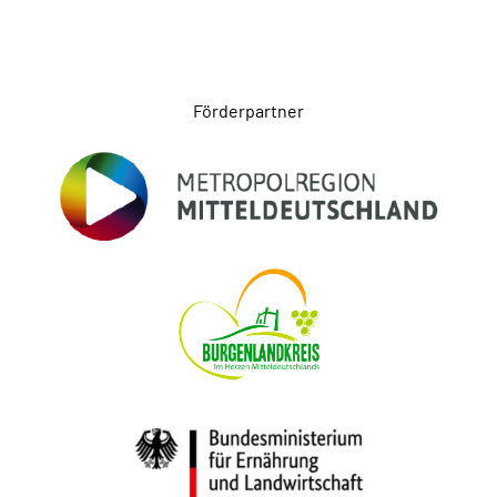
Seitenfuß
Förderpartner