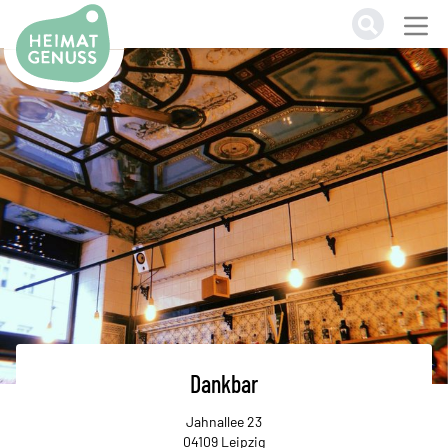
Heimatgenuss Logo
Dankbar
Jahnallee 23
04109 Leipzig