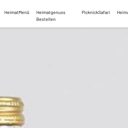
HeimatMenü
Heimatgenuss
PicknickSafari
Heim
Bestellen