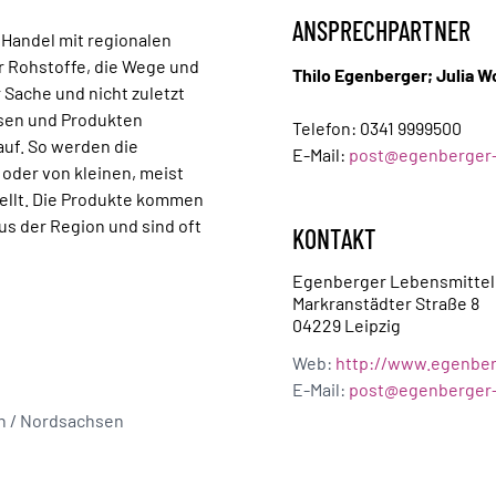
ANSPRECHPARTNER
 Handel mit regionalen
er Rohstoffe, die Wege und
Thilo Egenberger; Julia Wo
 Sache und nicht zuletzt
ssen und Produkten
Telefon:
0341 9999500
auf. So werden die
E-Mail:
post@egenberger-
oder von kleinen, meist
ellt. Die Produkte kommen
s der Region und sind oft
KONTAKT
Egenberger Lebensmitte
Markranstädter Straße 8
04229 Leipzig
Web:
http://www.egenber
E-Mail:
post@egenberger-
on / Nordsachsen