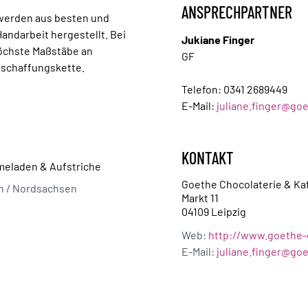
ANSPRECHPARTNER
 werden aus besten und
Handarbeit hergestellt. Bei
Jukiane Finger
höchste Maßstäbe an
GF
Beschaffungskette.
Telefon:
0341 2689449
E-Mail:
juliane.finger@go
KONTAKT
meladen & Aufstriche
Goethe Chocolaterie & Ka
on / Nordsachsen
Markt 11
04109 Leipzig
Web:
http://www.goethe-
E-Mail:
juliane.finger@go