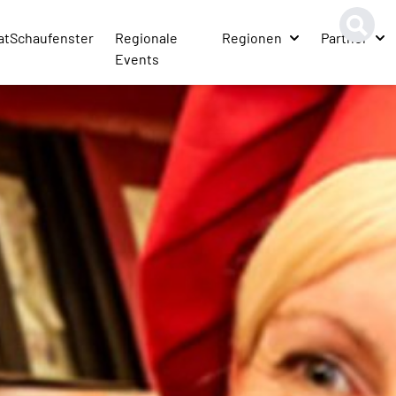
atSchaufenster
Regionale
Regionen
Partner
Events