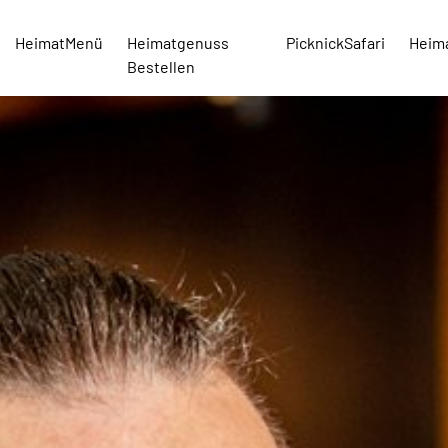
HeimatMenü
Heimatgenuss
PicknickSafari
Heim
Bestellen