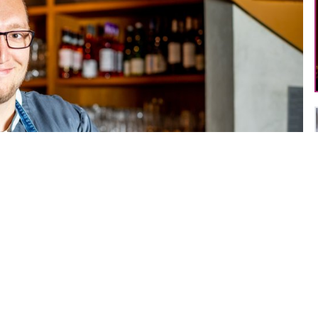
eitere Bilder zusehen. Zum Vergrößern eins anklicken.
1
/
13