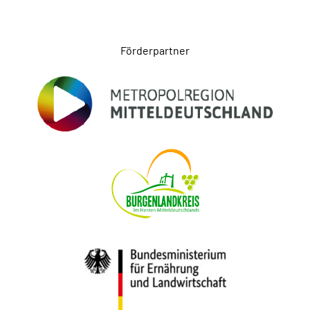
Seitenfuß
Förderpartner