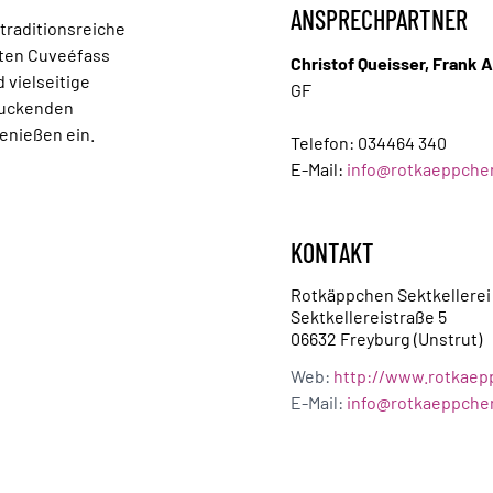
ANSPRECHPARTNER
traditionsreiche
ßten Cuveéfass
Christof Queisser, Frank A
 vielseitige
GF
ruckenden
enießen ein.
Telefon:
034464 340
E-Mail:
info@rotkaeppch
KONTAKT
Rotkäppchen Sektkellerei
Sektkellereistraße 5
06632 Freyburg (Unstrut)
Web:
http://www.rotkae
E-Mail:
info@rotkaeppch