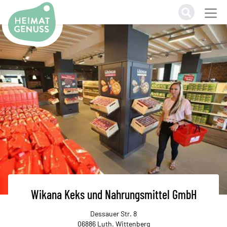
Heimatgenuss Logo
Wikana Keks und Nahrungsmittel GmbH
Dessauer Str. 8
06886 Luth. Wittenberg