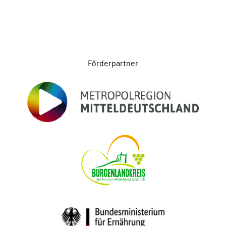
Seitenfuß
Förderpartner