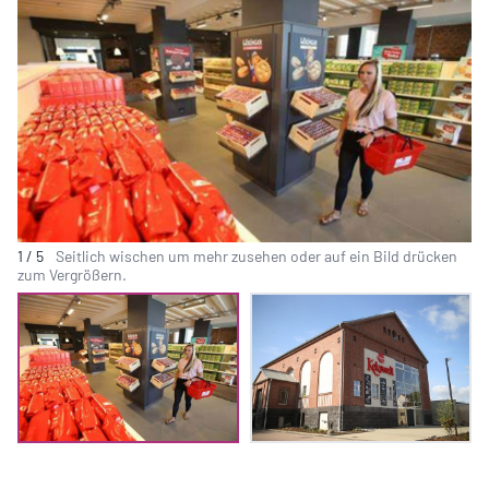
1
/
5
Seitlich wischen um mehr zusehen oder auf ein Bild drücken
zum Vergrößern.